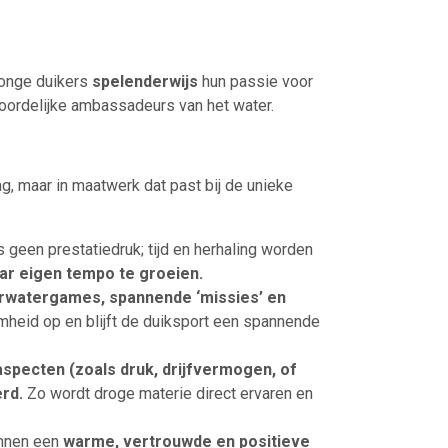
jonge duikers
spelenderwijs
hun passie voor
oordelijke ambassadeurs van het water.
ng, maar in maatwerk dat past bij de unieke
s geen prestatiedruk; tijd en herhaling worden
haar eigen tempo te groeien.
erwatergames, spannende ‘missies’ en
heid op en blijft de duiksport een spannende
specten (zoals druk, drijfvermogen, of
rd.
Zo wordt droge materie direct ervaren en
innen een
warme, vertrouwde en positieve