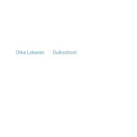
Nieuws
Kalen
Orka Lokeren
Duikschool
Jeugdduikschool
Jeugdduikschool